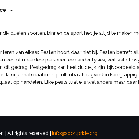
 we
t individuelen sporten, binnen de sport heb je altijd te make
leren van elkaar. Pesten hoort daar niet bij. Pesten betreft 
eren één of meerdere personen een ander fysiek, verbaal of p
 dit gedrag. Pestgedrag kan heel duidelijk zijn, bijvoorbeeld
en keer je materiaal in de prullenbak terugvinden kan grappig 
equaat op handelen. Elke pestsituatie is wel anders maar daar 
 | All rights reserved |
info@sportpride.org