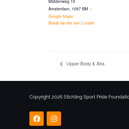
Middenweg 10
Amsterdam
,
1097 BM
+
Google Maps
Bekijk de site van Locatie
Upper Body & Abs
Copyright 2026 Stichting Sport Pride Foundation