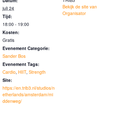
TRIB3
Datum:
Bekijk de site van
juli 24
Organisator
Tijd:
18:00 - 19:00
Kosten:
Gratis
Evenement Categorie:
Sander Bos
Evenement Tags:
Cardio
,
HIIT
,
Strength
Site:
https://en.trib3.nl/studios/n
etherlands/amsterdam/mi
ddenweg/