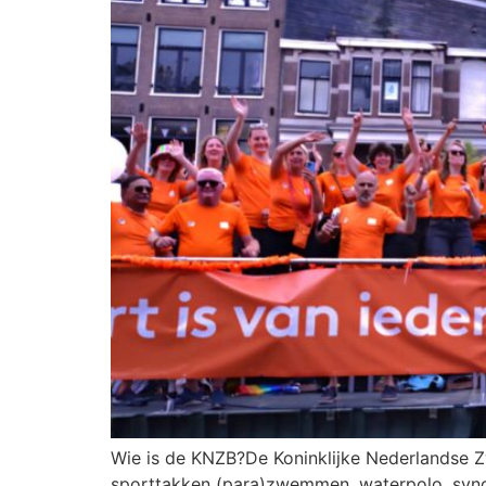
Wie is de KNZB?De Koninklijke Nederlandse Z
sporttakken (para)zwemmen, waterpolo, syn