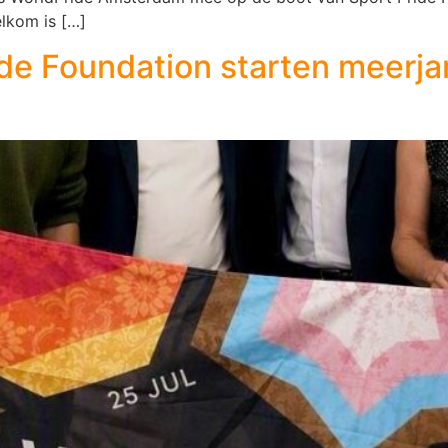
lkom is […]
de Foundation starten meerj