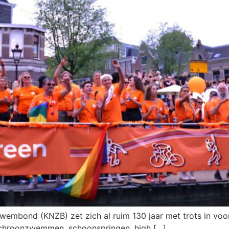
wembond (KNZB) zet zich al ruim 130 jaar met trots in vo
chroonzwemmen, schoonspringen, high […]