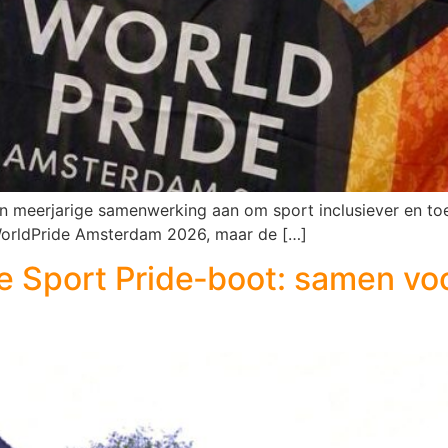
 meerjarige samenwerking aan om sport inclusiever en toe
 WorldPride Amsterdam 2026, maar de […]
 Sport Pride‑boot: samen voo