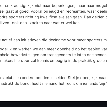
r en krachtig: kijk niet naar beperkingen, maar naar mogel
Veel gaat al goed, vooral bij jeugd en recreanten, waar dee
odra sporters richting kwalificatie-eisen gaan. Dan gelden d
ijven -ook dan- zoeken naar wat er wel kan.
 actief aan initiatieven die deelname voor meer sporters m
mogelijk en werken we aan meer openheid op het gebied va
nheid bewerkstelligen om transgenders te laten deelnemen
tmaken: hierdoor zal kennis en begrip in de praktijk groeien
s, clubs en andere bonden is helder: Stel je open, kijk n
enadrukt de bond, heeft niemand het recht om iemands ‘zijn