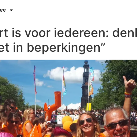
 we
rt is voor iedereen: den
et in beperkingen”