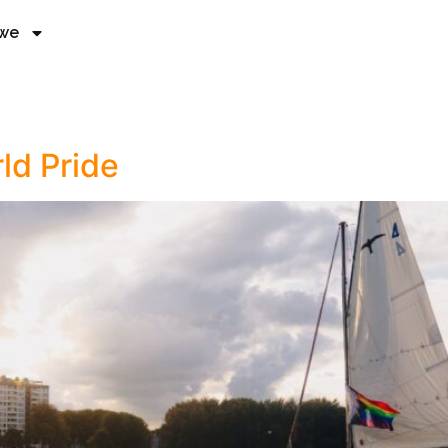
 we
ld Pride