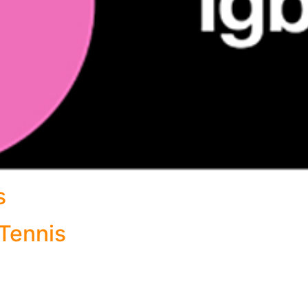
s
 Tennis