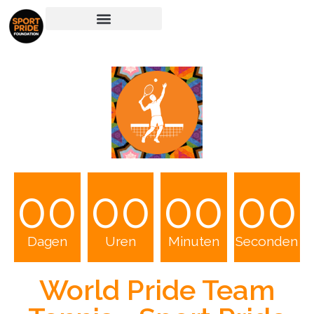
00
00
00
00
Dagen
Uren
Minuten
Seconden
World Pride Team