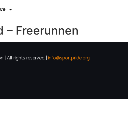
 we
d – Freerunnen
 | All rights reserved |
info@sportpride.org