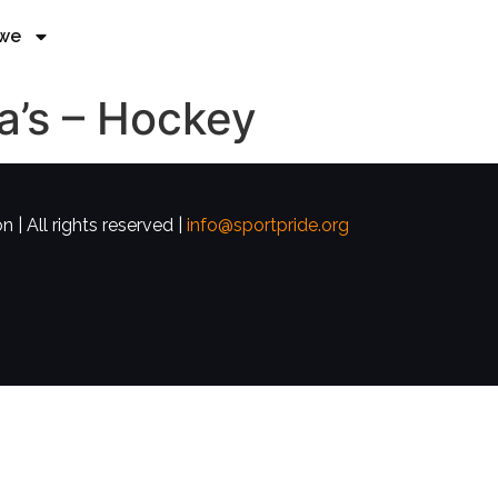
 we
a’s – Hockey
 | All rights reserved |
info@sportpride.org